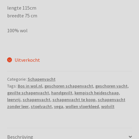
lengte 115cm
breedte 75 cm
100% wol
Uitverkocht
Categorie:
Schapenvacht
Tags:
Bos in wol.nl
,
geschoren schapenvacht
,
geschoren vacht
,
gevilte schapenvacht
,
handgevilt
,
kempisch heideschaap
,
leervrij
,
schapenvacht
,
schapenvacht te koop
,
schapenvacht
zonder leer
,
stoelvacht
,
vega
,
wollen vloerkleed
,
wolvilt
Beschrijving