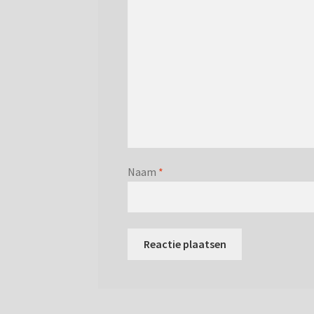
Naam
*