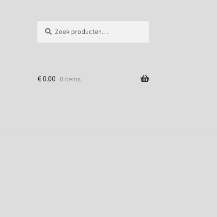
Zoeken
€
0.00
0 items