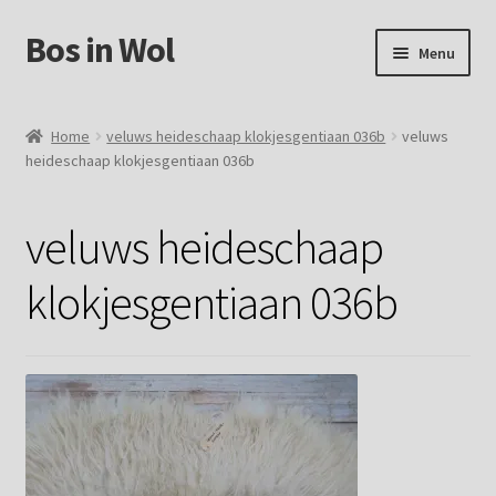
Bos in Wol
Ga
Ga
Menu
door
naar
naar
de
Home
navigatie
inhoud
Home
veluws heideschaap klokjesgentiaan 036b
veluws
heideschaap klokjesgentiaan 036b
Over Bos in Wol
Winkel
veluws heideschaap
Mijn account
klokjesgentiaan 036b
Winkelmand
Contact
Foto`s verkochte vachten