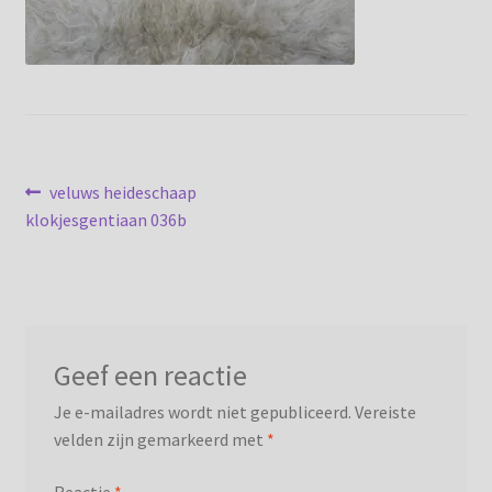
Privacybeleid
Bericht
Vorig
veluws heideschaap
bericht:
klokjesgentiaan 036b
navigatie
Geef een reactie
Je e-mailadres wordt niet gepubliceerd.
Vereiste
velden zijn gemarkeerd met
*
Reactie
*