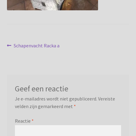
Privacybeleid
Bericht
Vorig
Schapenvacht Racka a
bericht:
navigatie
Geef een reactie
Je e-mailadres wordt niet gepubliceerd.
Vereiste
velden zijn gemarkeerd met
*
Reactie
*