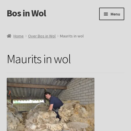
Bos in Wol
Ga
Ga
Menu
door
naar
naar
de
Home
navigatie
inhoud
Home
Over Bos in Wol
Maurits in wol
Over Bos in Wol
Maurits in wol
Winkel
Mijn account
Winkelmand
Contact
Foto`s verkochte vachten