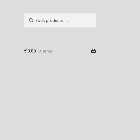
Zoeken
Zoeken
naar:
€
0.00
0 items