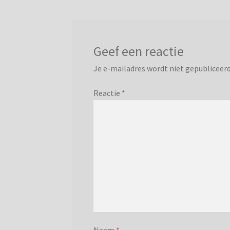
Geef een reactie
Je e-mailadres wordt niet gepubliceerd
Reactie
*
Naam
*