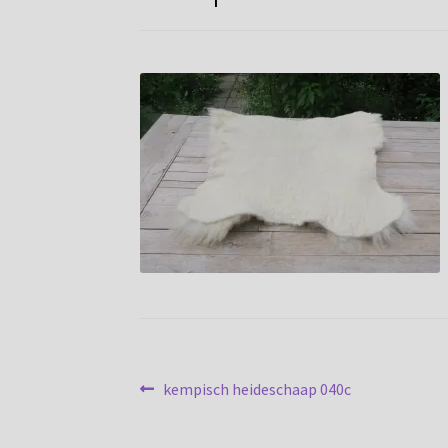
Bericht
Vorig
kempisch heideschaap 040c
bericht:
navigatie