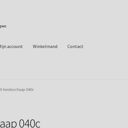
apen
Mijn account
Winkelmand
Contact
h heideschaap 040c
aap 040c