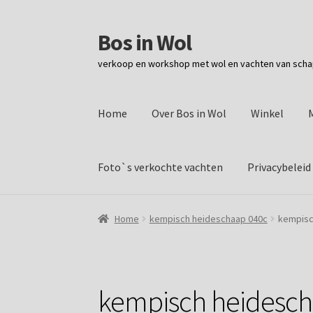
Bos in Wol
Ga
Ga
door
naar
verkoop en workshop met wol en vachten van sch
naar
de
navigatie
inhoud
Home
Over Bos in Wol
Winkel
Foto`s verkochte vachten
Privacybeleid
Home
kempisch heideschaap 040c
kempisc
kempisch heidesch