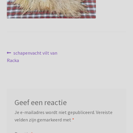
Privacybeleid
Bericht
Vorig
schapenvacht vilt van
bericht:
Racka
navigatie
Geef een reactie
Je e-mailadres wordt niet gepubliceerd.
Vereiste
velden zijn gemarkeerd met
*