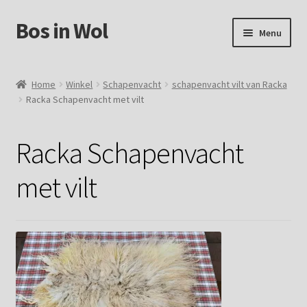
Bos in Wol
Ga
Ga
Menu
door
naar
naar
de
Home
navigatie
inhoud
Home
Winkel
Schapenvacht
schapenvacht vilt van Racka
Racka Schapenvacht met vilt
Over Bos in Wol
Winkel
Racka Schapenvacht
Mijn account
met vilt
Winkelmand
Contact
Foto`s verkochte vachten