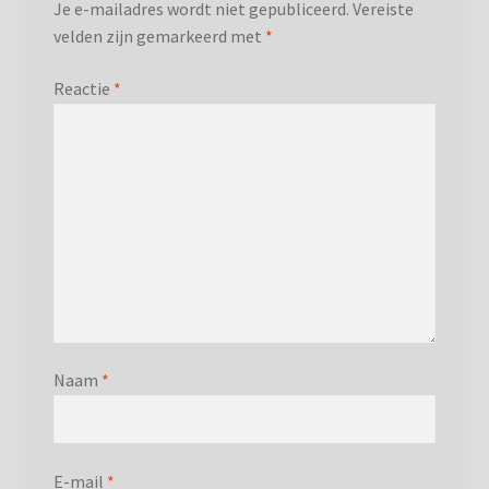
Je e-mailadres wordt niet gepubliceerd.
Vereiste
velden zijn gemarkeerd met
*
Reactie
*
Naam
*
E-mail
*