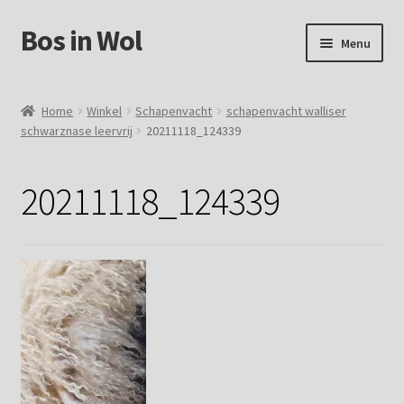
Bos in Wol
Ga
Ga
Menu
door
naar
naar
de
Home
navigatie
inhoud
Home
Winkel
Schapenvacht
schapenvacht walliser
schwarznase leervrij
20211118_124339
Over Bos in Wol
Winkel
20211118_124339
Mijn account
Winkelmand
Contact
Foto`s verkochte vachten