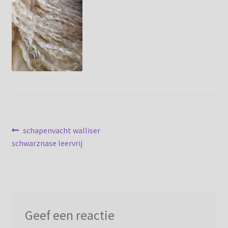
Privacybeleid
Bericht
Vorig
schapenvacht walliser
bericht:
schwarznase leervrij
navigatie
Geef een reactie