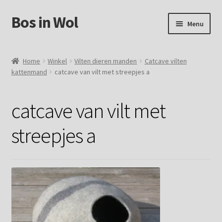
Bos in Wol
Ga
Ga
Menu
door
naar
naar
de
Home
navigatie
inhoud
Home
Winkel
Vilten dieren manden
Catcave vilten
kattenmand
catcave van vilt met streepjes a
Over Bos in Wol
Winkel
catcave van vilt met
Mijn account
streepjes a
Winkelmand
Contact
Foto`s verkochte vachten