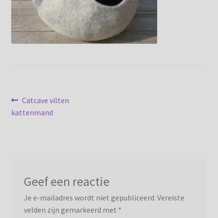
Privacybeleid
Bericht
Vorig
Catcave vilten
bericht:
kattenmand
navigatie
Geef een reactie
Je e-mailadres wordt niet gepubliceerd.
Vereiste
velden zijn gemarkeerd met
*