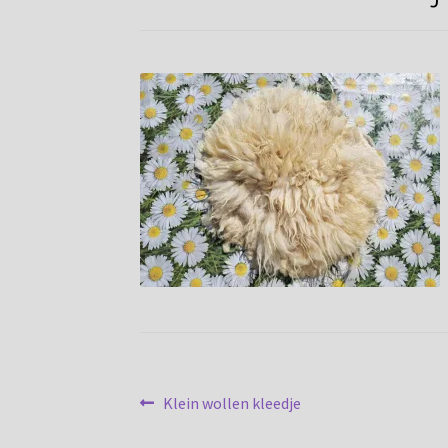
Bericht
Vorig
Klein wollen kleedje
bericht:
navigatie