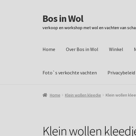
Bos in Wol
Ga
Ga
door
naar
verkoop en workshop met wol en vachten van sch
naar
de
navigatie
inhoud
Home
Over Bos in Wol
Winkel
Foto`s verkochte vachten
Privacybeleid
Home
Klein wollen kleedje
Klein wollen kle
Klein wollen kleedj