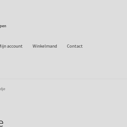
apen
Mijn account
Winkelmand
Contact
edje
e