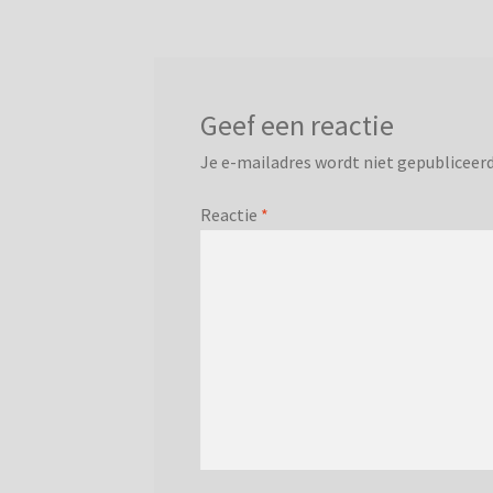
Geef een reactie
Je e-mailadres wordt niet gepubliceerd
Reactie
*