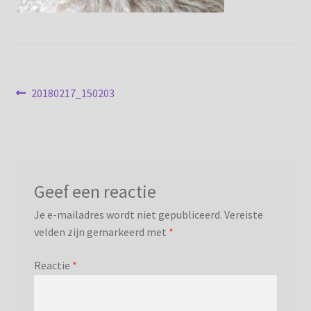
Privacybeleid
Bericht
Vorig
20180217_150203
bericht:
navigatie
Geef een reactie
Je e-mailadres wordt niet gepubliceerd.
Vereiste
velden zijn gemarkeerd met
*
Reactie
*