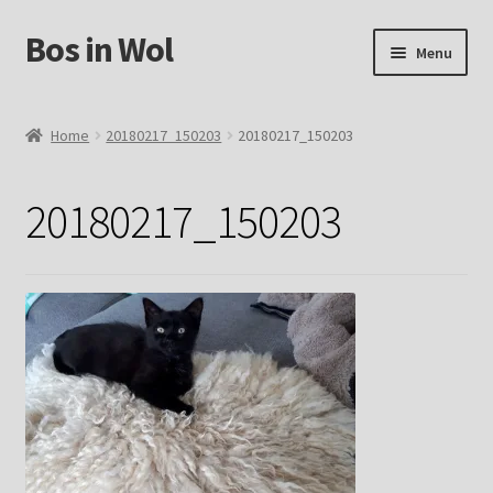
Bos in Wol
Ga
Ga
Menu
door
naar
naar
de
Home
navigatie
inhoud
Home
20180217_150203
20180217_150203
Over Bos in Wol
20180217_150203
Winkel
Mijn account
Winkelmand
Contact
Foto`s verkochte vachten