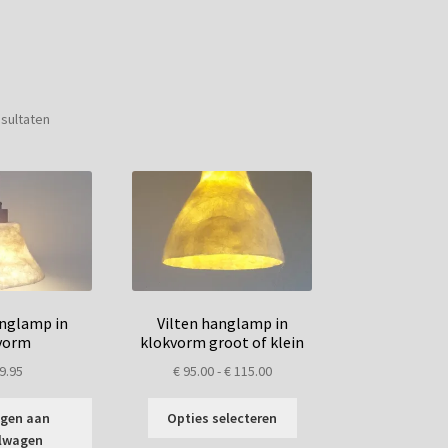
Gesorteerd
esultaten
op
nieuwste
anglamp in
Vilten hanglamp in
vorm
klokvorm groot of klein
Prijsklasse:
9.95
€
95.00
-
€
115.00
€ 95.00
Dit
tot
gen aan
Opties selecteren
product
€ 115.00
lwagen