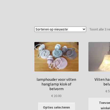
Toont alle 3 r
lamphouder voor vilten
Vilten h
hanglamp klok of
bel
belvorm
€
5
€
20.00
Toevoe
Dit
Opties selecteren
winke