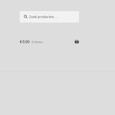
Zoeken
Zoeken
naar:
€
0.00
0 items