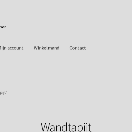
apen
Mijn account
Winkelmand
Contact
ijt”
Wandtapijt