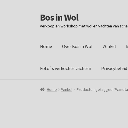
Bos in Wol
Ga
Ga
door
naar
verkoop en workshop met wol en vachten van sch
naar
de
navigatie
inhoud
Home
Over Bos in Wol
Winkel
Foto`s verkochte vachten
Privacybeleid
Home
Winkel
Producten getagged “Wandtap