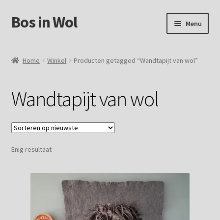
Bos in Wol
Ga
Ga
Menu
door
naar
naar
de
Home
navigatie
inhoud
Home
Winkel
Producten getagged “Wandtapijt van wol”
Over Bos in Wol
Wandtapijt van wol
Winkel
Mijn account
Enig resultaat
Winkelmand
Contact
Foto`s verkochte vachten