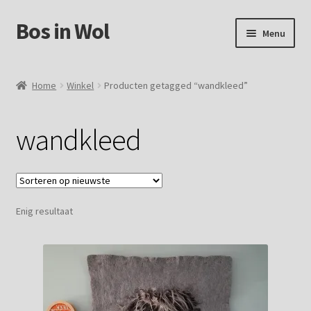
Bos in Wol
Ga
Ga
Menu
door
naar
naar
de
Home
navigatie
inhoud
Home
Winkel
Producten getagged “wandkleed”
Over Bos in Wol
wandkleed
Winkel
Mijn account
Enig resultaat
Winkelmand
Contact
Foto`s verkochte vachten