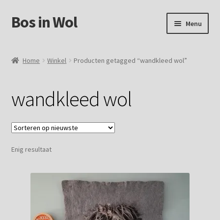
Bos in Wol
Ga
Ga
Menu
door
naar
naar
de
Home
navigatie
inhoud
Home
Winkel
Producten getagged “wandkleed wol”
Over Bos in Wol
wandkleed wol
Winkel
Mijn account
Enig resultaat
Winkelmand
Contact
Foto`s verkochte vachten