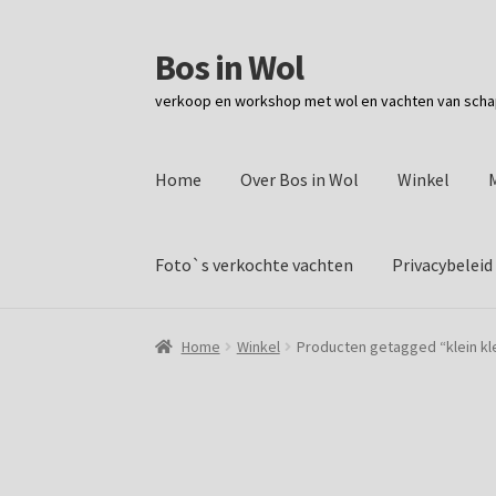
Bos in Wol
Ga
Ga
door
naar
verkoop en workshop met wol en vachten van sch
naar
de
navigatie
inhoud
Home
Over Bos in Wol
Winkel
Foto`s verkochte vachten
Privacybeleid
Home
Winkel
Producten getagged “klein kl