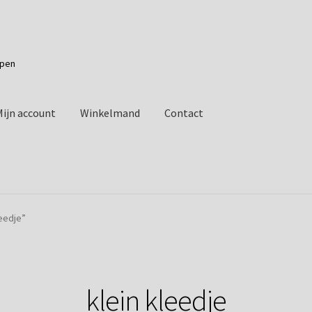
apen
Mijn account
Winkelmand
Contact
eedje”
klein kleedje